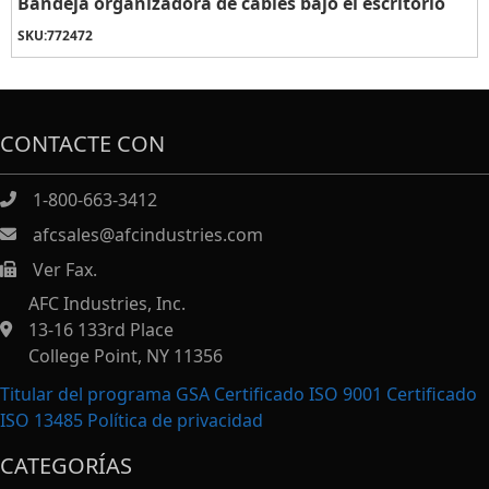
Bandeja organizadora de cables bajo el escritorio
SKU:
772472
CONTACTE CON
1-800-663-3412
afcsales@afcindustries.com
Ver Fax.
https://afcindustries.com/contact/#:~:text=Fax
AFC Industries, Inc.
13-16 133rd Place
College Point, NY 11356
Titular del programa GSA Certificado ISO 9001 Certificado
ISO 13485
Política de privacidad
CATEGORÍAS