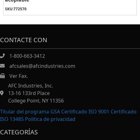
SKU:
772570
CONTACTE CON
1-800-663-3412
afcsales@afcindustries.com
Ver Fax.
https://afcindustries.com/contact/#:~:text=Fax
AFC Industries, Inc.
13-16 133rd Place
College Point, NY 11356
Titular del programa GSA Certificado ISO 9001 Certificado
ISO 13485
Política de privacidad
CATEGORÍAS