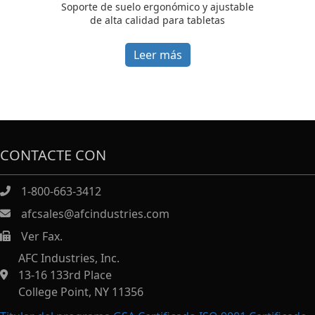
Soporte de suelo ergonómico y ajustable
de alta calidad para tabletas
Leer más
CONTACTE CON
1-800-663-3412
afcsales@afcindustries.com
Ver Fax.
https://afcindustries.com/contact/#:~:text=Fax
AFC Industries, Inc.
13-16 133rd Place
College Point, NY 11356