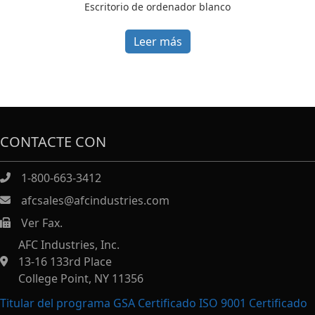
Escritorio de ordenador blanco
Leer más
CONTACTE CON
1-800-663-3412
afcsales@afcindustries.com
Ver Fax.
https://afcindustries.com/contact/#:~:text=Fax
AFC Industries, Inc.
13-16 133rd Place
College Point, NY 11356
Titular del programa GSA Certificado ISO 9001 Certificado