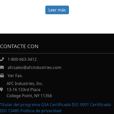
Leer más
CONTACTE CON
1-800-663-3412
afcsales@afcindustries.com
Ver Fax.
https://afcindustries.com/contact/#:~:text=Fax
AFC Industries, Inc.
13-16 133rd Place
College Point, NY 11356
Titular del programa GSA Certificado ISO 9001 Certificado
ISO 13485
Política de privacidad