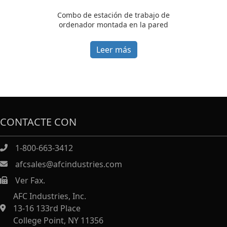
Combo de estación de trabajo de
ordenador montada en la pared
Leer más
CONTACTE CON
1-800-663-3412
afcsales@afcindustries.com
Ver Fax.
https://afcindustries.com/contact/#:~:text=Fax
AFC Industries, Inc.
13-16 133rd Place
College Point, NY 11356